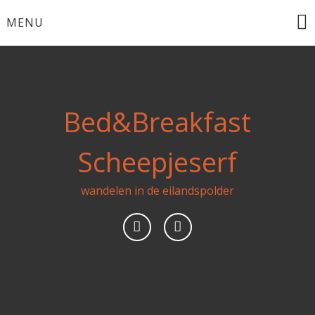
Ga
MENU
naar
de
inhoud
Bed&Breakfast
Scheepjeserf
wandelen in de eilandspolder